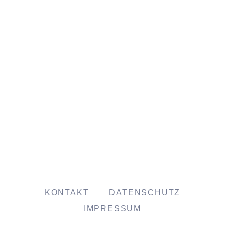
Gewand
Gewand
Gewand
11
05
18
Gewand
Gewand
Gewand
04
03
17
Gewand
Gewand
Gewand
15
Natur
13
Gewand
Gewand
Gewand
14
16
09
Gewand
Gewand
Gewand
12
07
08
Gewand
Gewand
Gewand
10
02
06
KONTAKT
DATENSCHUTZ
IMPRESSUM