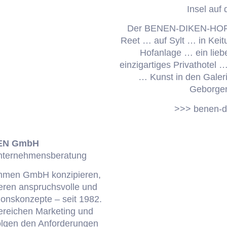
Insel auf 
Der BENEN-DIKEN-HOF 
Reet … auf Sylt … in Kei
Hofanlage … ein lieb
einzigartiges Privathotel 
… Kunst in den Galer
Geborge
>>> benen-d
EN GmbH
nternehmensberatung
ammen GmbH konzipieren,
eren anspruchsvolle und
nskonzepte – seit 1982.
ereichen Marketing und
lgen den Anforderungen