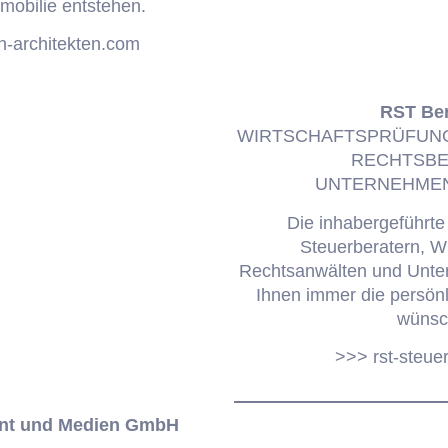
mmobilie entstehen.
-architekten.com
RST Be
WIRTSCHAFTSPRÜFUNG
RECHTSBE
UNTERNEHME
Die inhabergeführt
Steuerberatern, Wi
Rechtsanwälten und Unte
Ihnen immer die persönl
wünsc
>>> rst-steue
int und Medien GmbH