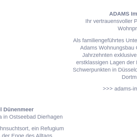
ADAMS Im
Ihr vertrauensvoller P
Wohnpr
Als familiengeführtes Un
Adams Wohnungsbau G
Jahrzehnten exklusiv
erstklassigen Lagen der
Schwerpunkten in Düssel
Dortm
>>> adams-im
el Dünenmeer
 in Ostseebad Dierhagen
hnsuchtsort, ein Refugium
der Enge des Alltags,