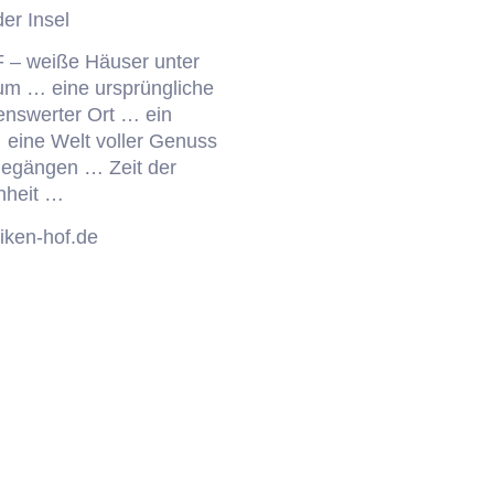
der Insel
– weiße Häuser unter
tum … eine ursprüngliche
enswerter Ort … ein
… eine Welt voller Genuss
iegängen … Zeit der
nheit …
iken-hof.de